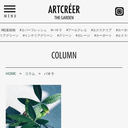
#観葉植物
#エバーフレッシュ
#パキラ
#アールクレエ
#エクステリア
#カーポ
リアグリーン
#インテリアグリーン
#グリーン
#ガレージ
#カーポート
#エクス
COLUMN
HOME
>
コラム
> パキラ
OUR CONCEPT
INSTAGRAM
In the Yard
Do the Garden