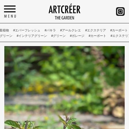
物
#エバーフレッシュ
#パキラ
#アールクレエ
#エクステリア
#カーポート
#
ーン
#インテリアグリーン
#グリーン
#ガレージ
#カーポート
#エクステリア