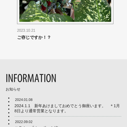
2022.09.01
20
大切な愛車、雨や埃などから守れていますか？
育
『カーポート編』
INFORMATION
お知らせ
2024.01.08
2024.1.1 新年あけましておめでとう御座います。 ＊1月
8日より通常営業となります。
2022.09.02